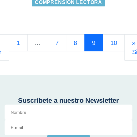
COMPRENSIÓN LECTORA
1
...
7
8
9
10
»
r
S
Suscríbete a nuestro Newsletter