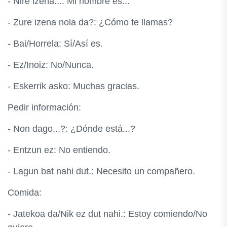
- Nire izena...: Mi nombre es...
- Zure izena nola da?: ¿Cómo te llamas?
- Bai/Horrela: Sí/Así es.
- Ez/Inoiz: No/Nunca.
- Eskerrik asko: Muchas gracias.
Pedir información:
- Non dago...?: ¿Dónde está...?
- Entzun ez: No entiendo.
- Lagun bat nahi dut.: Necesito un compañero.
Comida:
- Jatekoa da/Nik ez dut nahi.: Estoy comiendo/No