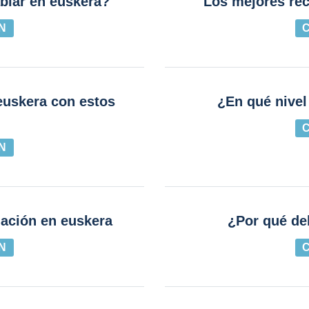
blar en euskera?
Los mejores rec
N
euskera con estos
¿En qué nivel
N
iación en euskera
¿Por qué de
N