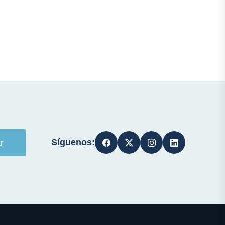
Síguenos:
r