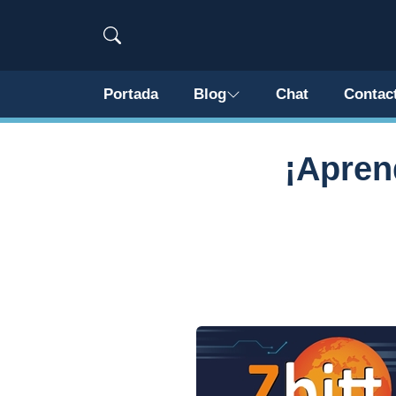
Portada
Blog
Chat
Contac
¡Apren