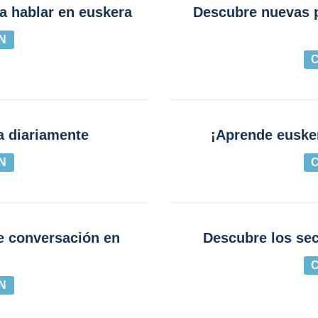
a hablar en euskera
Descubre nuevas p
N
a diariamente
¡Aprende euske
N
e conversación en
Descubre los sec
N